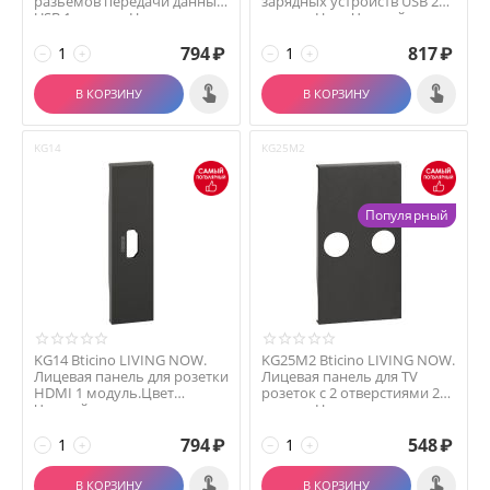
разьемов передачи данных
зарядных устройств USB 2
USB 1 модуль.Цвет...
модуля.Цвет Черный.
794
₽
817
₽
−
+
−
+
В КОРЗИНУ
В КОРЗИНУ
KG14
KG25M2
Популярный
KG14 Bticino LIVING NOW.
KG25M2 Bticino LIVING NOW.
Лицевая панель для розетки
Лицевая панель для TV
HDMI 1 модуль.Цвет
розеток с 2 отверстиями 2
Черный.
модуля.Цвет ...
794
₽
548
₽
−
+
−
+
В КОРЗИНУ
В КОРЗИНУ