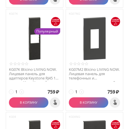
KG07K
KG07M2
Популярный
KG07K Bticino LIVING NOW.
KG07M2 Bticino LIVING NOW.
Лицевая панель для
Лицевая панель для
адаптеров Keystone RJ45 1
телефонных и
модуль.Цвет Черный.
компьютерных розеток 2
модул...
759
₽
759
₽
−
+
−
+
В КОРЗИНУ
В КОРЗИНУ
KG08
KG08M2