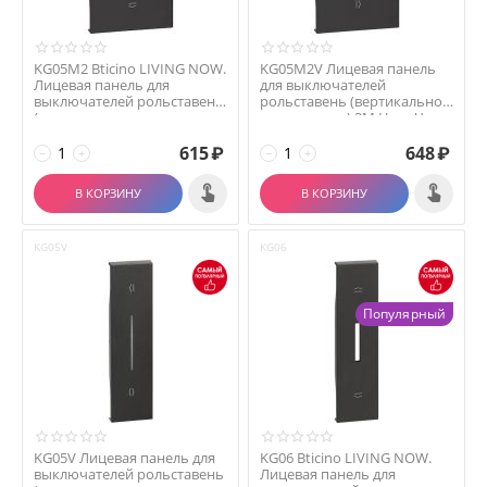
KG05M2 Bticino LIVING NOW.
KG05M2V Лицевая панель
Лицевая панель для
для выключателей
выключателей рольставень
рольставень (вертикальное
(горизонтальное ...
размещение) 2М Цвет Ч...
615
₽
648
₽
−
+
−
+
В КОРЗИНУ
В КОРЗИНУ
KG05V
KG06
Популярный
KG05V Лицевая панель для
KG06 Bticino LIVING NOW.
выключателей рольставень
Лицевая панель для