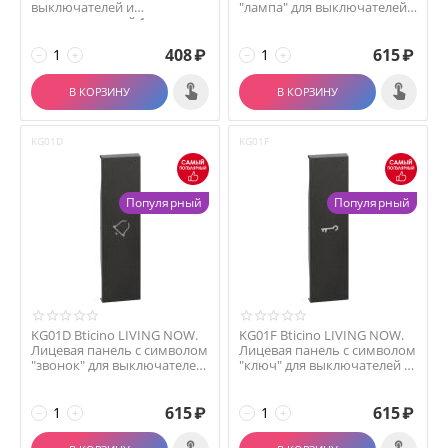
выключателей и
"лампа" для выключателей
переключателей 1
и переключ...
модуль.Цвет...
408
₽
615
₽
−
+
−
+
В КОРЗИНУ
В КОРЗИНУ
KG01D
KG01F
Популярный
Популярный
KG01D Bticino LIVING NOW.
KG01F Bticino LIVING NOW.
Лицевая панель с символом
Лицевая панель с символом
"звонок" для выключателей
"ключ" для выключателей и
и переклю...
переключа...
615
₽
615
₽
−
+
−
+