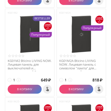
В КОРЗИНУ
В КОРЗИНУ
KG01M2
KG01M2A
BESTSELLER
Популярный
Популярный
KG01M2 Bticino LIVING NOW.
KG01M2A Bticino LIVING
Лицевая панель для
NOW. Лицевая панель с
выключателей и
символом "лампа" для
переключателей 2
выключателей и перекл...
модуля.Цв...
649
₽
818
₽
−
+
−
+
В КОРЗИНУ
В КОРЗИНУ
KG01M2D
KG01M2F