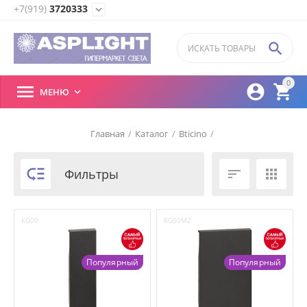
+7(919)
3720333
expand_more

0



МЕНЮ

Главная
/
Каталог
/
Bticino
/

Фильтры


KG00
KG00M2
Популярный
Популярный