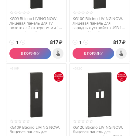
KG09 Bticino LIVING NOW.
KG10C Bticino LIVING NOW.
Лицевая панель для TV
Лицевая панель для
розеток с 2 отверстиями 1
зарядных устройств USB 1
модуль.Цвет Че...
модуль.Цвет Черный.
817
₽
817
₽
−
+
−
+
В КОРЗИНУ
В КОРЗИНУ
KG10P
KG12C
KG10P Bticino LIVING NOW.
KG12C Bticino LIVING NOW.
Лицевая панель для
Лицевая панель для