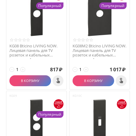
Популярный
Популярный
KG08 Bticino LIVING NOW.
KG08M2 Bticino LIVING NOW.
Лицевая панель для TV
Лицевая панель для TV
розеток и кабельных
розеток и кабельных
выводов с 1 отверсти...
выводов с 1 отверс...
817
₽
1 017
₽
−
+
−
+
В КОРЗИНУ
В КОРЗИНУ
KG09
KG10C
Популярный