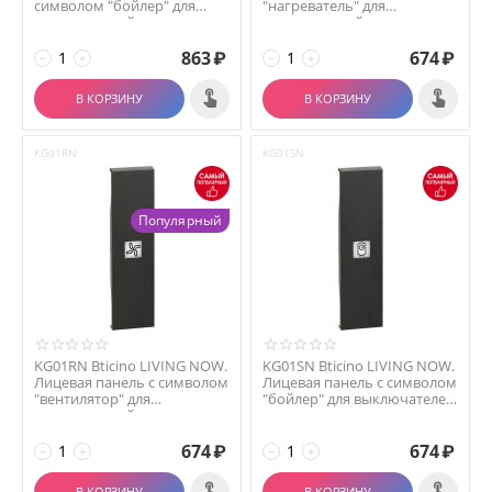
символом "бойлер" для
"нагреватель" для
выключателей и пере...
выключателей и п...
863
₽
674
₽
−
+
−
+
В КОРЗИНУ
В КОРЗИНУ
KG01RN
KG01SN
Популярный
KG01RN Bticino LIVING NOW.
KG01SN Bticino LIVING NOW.
Лицевая панель с символом
Лицевая панель с символом
"вентилятор" для
"бойлер" для выключателей
выключателей и пе...
и перекл...
674
₽
674
₽
−
+
−
+
В КОРЗИНУ
В КОРЗИНУ