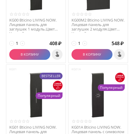
KG00 Bticino LIVING NOW.
KG00M2 Bticino LIVING NOW.
Лицевая панель для
Лицевая панель для
заглушек 1 модуль.Цвет
заглушек 2 модуля.Цвет
Черный.
Черный.
408
₽
548
₽
−
+
−
+
В КОРЗИНУ
В КОРЗИНУ
KG01
KG01A
BESTSELLER
Популярный
Популярный
KG01 Bticino LIVING NOW.
KG01A Bticino LIVING NOW.
Лицевая панель для
Лицевая панель с символом