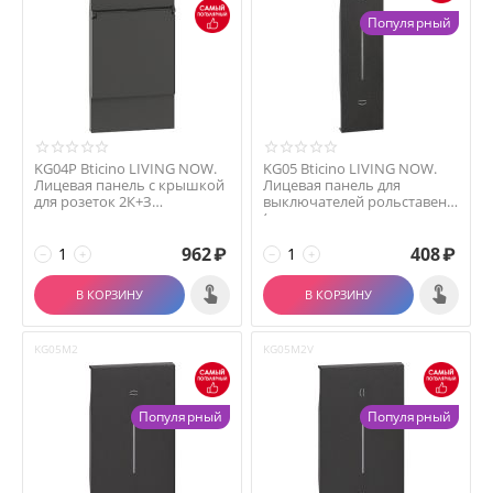
Популярный
KG04P Bticino LIVING NOW.
KG05 Bticino LIVING NOW.
Лицевая панель с крышкой
Лицевая панель для
для розеток 2К+З
выключателей рольставень
немецкого стандарта...
(горизонтальное ра...
962
₽
408
₽
−
+
−
+
В КОРЗИНУ
В КОРЗИНУ
KG05M2
KG05M2V
Популярный
Популярный