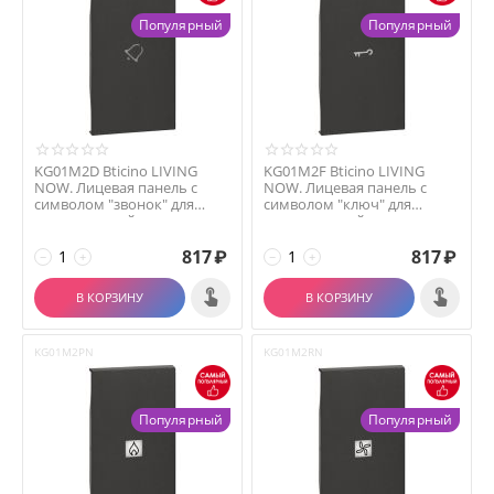
Популярный
Популярный
KG01M2D Bticino LIVING
KG01M2F Bticino LIVING
NOW. Лицевая панель с
NOW. Лицевая панель с
символом "звонок" для
символом "ключ" для
выключателей и перек...
выключателей и переклю...
817
₽
817
₽
−
+
−
+
В КОРЗИНУ
В КОРЗИНУ
KG01M2PN
KG01M2RN
Популярный
Популярный