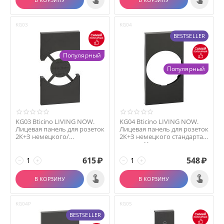
KG03
KG04
BESTSELLER
Популярный
Популярный
KG03 Bticino LIVING NOW.
KG04 Bticino LIVING NOW.
Лицевая панель для розеток
Лицевая панель для розеток
2К+З немецкого/
2К+З немецкого стандарта 2
итальянского стандар...
модуля.Ц...
615
₽
548
₽
−
+
−
+
В КОРЗИНУ
В КОРЗИНУ
KG04P
KG05
BESTSELLER