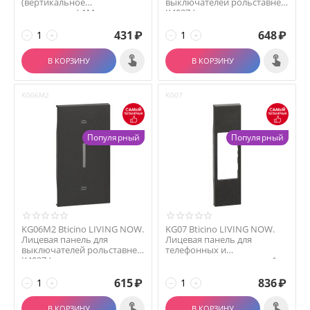
(вертикальное
выключателей рольставней
размещение) 1М цвет
K4027 (горизонталь...
черный
431
₽
648
₽
−
+
−
+
В КОРЗИНУ
В КОРЗИНУ
KG06M2
KG07
Популярный
Популярный
KG06M2 Bticino LIVING NOW.
KG07 Bticino LIVING NOW.
Лицевая панель для
Лицевая панель для
выключателей рольставней
телефонных и
K4027 (горизонта...
компьютерных розеток 1
модуль....
615
₽
836
₽
−
+
−
+
В КОРЗИНУ
В КОРЗИНУ