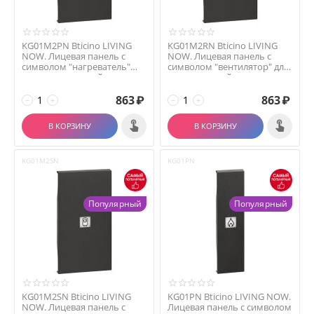
KG01M2PN Bticino LIVING
KG01M2RN Bticino LIVING
NOW. Лицевая панель с
NOW. Лицевая панель с
символом "нагреватель"
символом "вентилятор" для
для выключателей и...
выключателей и ...
863
₽
863
₽
−
+
−
+
В КОРЗИНУ
В КОРЗИНУ
KG01M2SN
KG01PN
Популярный
Популярный
KG01M2SN Bticino LIVING
KG01PN Bticino LIVING NOW.
NOW. Лицевая панель с
Лицевая панель с символом