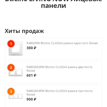
панели
Хиты продаж
R4802RW Bticino CLASSIA рамка один пост белая
1
300
₽
R4802M2RW Bticino CLASSIA рамка два поста
2
белая
601
₽
R4802M3RW Bticino CLASSIA рамка три поста
3
белая
900
₽