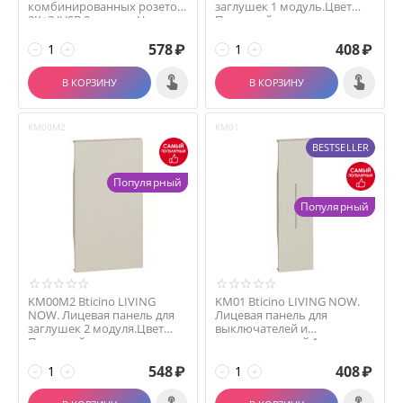
комбинированных розеток
заглушек 1 модуль.Цвет
2К+З/USB 2 модуля.Ц...
Песочный.
578
₽
408
₽
−
+
−
+
В КОРЗИНУ
В КОРЗИНУ
KM00M2
KM01
BESTSELLER
Популярный
Популярный
KM00M2 Bticino LIVING
KM01 Bticino LIVING NOW.
NOW. Лицевая панель для
Лицевая панель для
заглушек 2 модуля.Цвет
выключателей и
Песочный.
переключателей 1
модуль.Цвет...
548
₽
408
₽
−
+
−
+