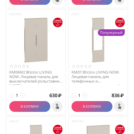
KM06M2
KM07
Популярный
KM06M2 Bticino LIVING
KM07 Bticino LIVING NOW.
NOW. Лицевая панель для
Лицевая панель для
выключателей рольставней
телефонных и
K4027 (горизонта...
компьютерных розеток 1
модуль....
630
₽
836
₽
−
+
−
+
В КОРЗИНУ
В КОРЗИНУ
KM07K
KM07M2