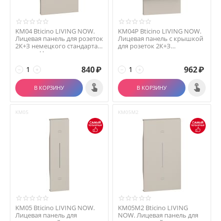
KM04 Bticino LIVING NOW.
KM04P Bticino LIVING NOW.
Лицевая панель для розеток
Лицевая панель с крышкой
2К+З немецкого стандарта 2
для розеток 2К+З
модуля.Ц...
немецкого стандарта...
840
₽
962
₽
−
+
−
+
В КОРЗИНУ
В КОРЗИНУ
KM05
KM05M2
KM05 Bticino LIVING NOW.
KM05M2 Bticino LIVING
Лицевая панель для
NOW. Лицевая панель для