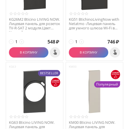
KG26M2 Bticino LIVING NOW.
KG51 BtichinoLivingNow with
Лицевая панель для розеток
Netatmo -Лицевая панель
TV-R-SAT 2 модуля.Цвет
для умного шлюза Wi-Fi в
Черный.
стартовом ...
548
₽
746
₽
−
+
−
+
В КОРЗИНУ
В КОРЗИНУ
KG63
KM00
BESTSELLER
Популярный
KG63 Bticino LIVING NOW.
KM00 Bticino LIVING NOW.
Лицевая панель для
Лицевая панель для