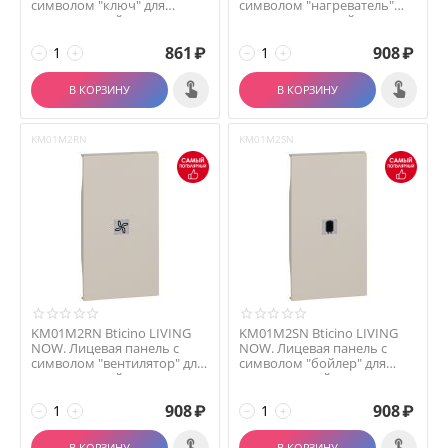
символом "ключ" для
символом "нагреватель"
выключателей и переклю...
для выключателей и...
861
₽
908
₽
−
+
−
+
В КОРЗИНУ
В КОРЗИНУ
KM01M2RN
KM01M2SN
KM01M2RN Bticino LIVING
KM01M2SN Bticino LIVING
NOW. Лицевая панель с
NOW. Лицевая панель с
символом "вентилятор" для
символом "бойлер" для
выключателей и ...
выключателей и пере...
908
₽
908
₽
−
+
−
+
В КОРЗИНУ
В КОРЗИНУ