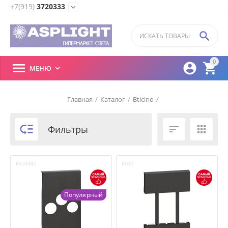
+7(919)
3720333
expand_more

0



МЕНЮ

Главная
/
Каталог
/
Bticino
/

Фильтры


KG26M2
KG51
Популярный