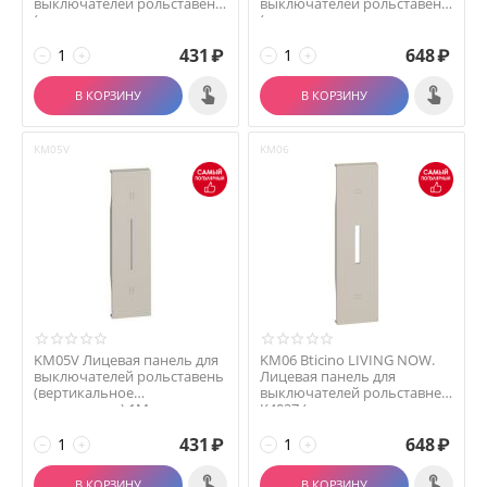
выключателей рольставень
выключателей рольставень
(горизонтальное ра...
(горизонтальное ...
431
₽
648
₽
−
+
−
+
В КОРЗИНУ
В КОРЗИНУ
KM05V
KM06
KM05V Лицевая панель для
KM06 Bticino LIVING NOW.
выключателей рольставень
Лицевая панель для
(вертикальное
выключателей рольставней
размещение) 1М цвет пес...
K4027 (горизонталь...
431
₽
648
₽
−
+
−
+
В КОРЗИНУ
В КОРЗИНУ