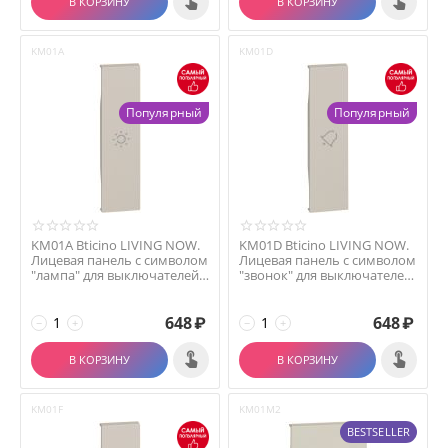
В КОРЗИНУ
В КОРЗИНУ
KM01A
KM01D
Популярный
Популярный
KM01A Bticino LIVING NOW.
KM01D Bticino LIVING NOW.
Лицевая панель с символом
Лицевая панель с символом
"лампа" для выключателей
"звонок" для выключателей
и переключ...
и переклю...
648
₽
648
₽
−
+
−
+
В КОРЗИНУ
В КОРЗИНУ
KM01F
KM01M2
BESTSELLER