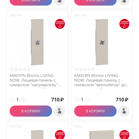
KM01PN
KM01RN
KM01PN Bticino LIVING
KM01RN Bticino LIVING
NOW. Лицевая панель с
NOW. Лицевая панель с
символом "нагреватель"
символом "вентилятор" для
для выключателей и п...
выключателей и пе...
710
₽
710
₽
−
+
−
+
В КОРЗИНУ
В КОРЗИНУ
KM01SN
KM03