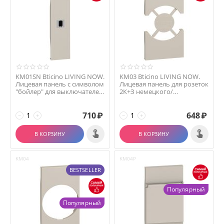
KM01SN Bticino LIVING NOW.
KM03 Bticino LIVING NOW.
Лицевая панель с символом
Лицевая панель для розеток
"бойлер" для выключателей
2К+З немецкого/
и перекл...
итальянского стандар...
710
₽
648
₽
−
+
−
+
В КОРЗИНУ
В КОРЗИНУ
KM04
KM04P
BESTSELLER
Популярный
Популярный