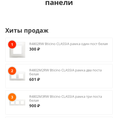
панели
Хиты продаж
R4802RW Bticino CLASSIA рамка один пост белая
1
300
₽
R4802M2RW Bticino CLASSIA рамка два поста
2
белая
601
₽
R4802M3RW Bticino CLASSIA рамка три поста
3
белая
900
₽