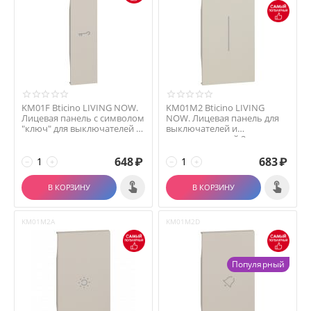
KM01F Bticino LIVING NOW.
KM01M2 Bticino LIVING
Лицевая панель с символом
NOW. Лицевая панель для
"ключ" для выключателей и
выключателей и
переключа...
переключателей 2
модуля.Цв...
648
₽
683
₽
−
+
−
+
В КОРЗИНУ
В КОРЗИНУ
KM01M2A
KM01M2D
Популярный