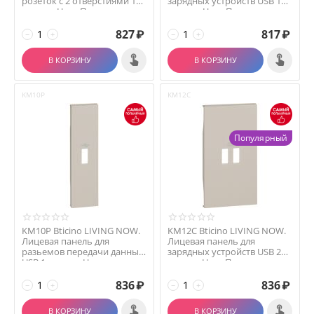
розеток с 2 отверстиями 1
зарядных устройств USB 1
модуль.Цвет Пе...
модуль.Цвет Песоч...
827
₽
817
₽
−
+
−
+
В КОРЗИНУ
В КОРЗИНУ
KM10P
KM12C
Популярный
KM10P Bticino LIVING NOW.
KM12C Bticino LIVING NOW.
Лицевая панель для
Лицевая панель для
разьемов передачи данных
зарядных устройств USB 2
USB 1 модуль.Цвет...
модуля.Цвет Песоч...
836
₽
836
₽
−
+
−
+
В КОРЗИНУ
В КОРЗИНУ