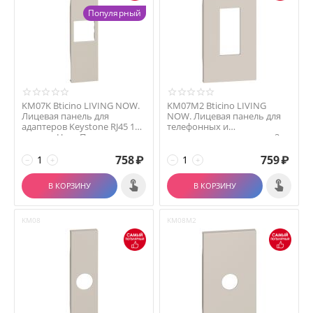
Популярный
KM07K Bticino LIVING NOW.
KM07M2 Bticino LIVING
Лицевая панель для
NOW. Лицевая панель для
адаптеров Keystone RJ45 1
телефонных и
модуль.Цвет Песо...
компьютерных розеток 2
модул...
758
₽
759
₽
−
+
−
+
В КОРЗИНУ
В КОРЗИНУ
KM08
KM08M2