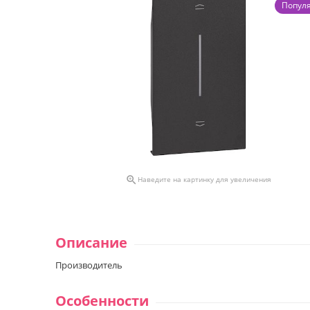
Попул

Наведите на картинку для увеличения
Описание
Производитель
Особенности