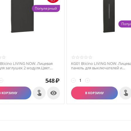
Популярный
Попу
Bticino LIVING NOW. Лицевая
KG01 Bticino LIVING NOW. Лицев
для заглушек 2 модуля.Цвет
панель для выключателей и
переключателей 1 модуль.Цвет 
548
₽
+
−
+

В КОРЗИНУ
В КОРЗИНУ