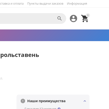
ставка и оплата
Пункты выдачи заказов
Информация
0



 рольставень
й.
Наши преимущества
— Гарантия 12 месяцев