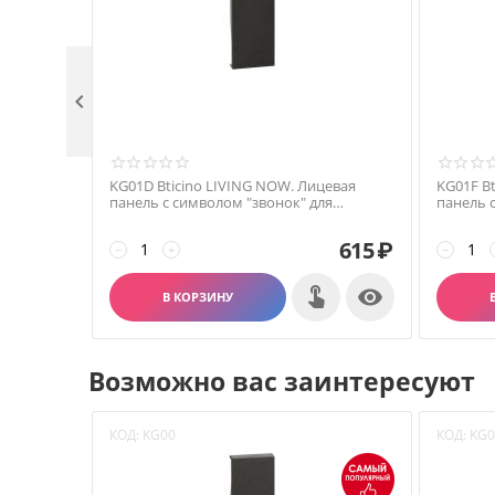

евая
KG01D Bticino LIVING NOW. Лицевая
KG01F B
панель с символом "звонок" для
панель 
ей 1
выключателей и переключателей 1
выключа
модуль.Цвет Черный.
модуль.
615
₽
615
₽
−
+
−


В КОРЗИНУ
Возможно вас заинтересуют
КОД:
KG00
КОД:
KG