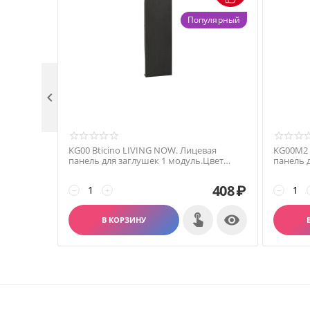
Популярный

KG00 Bticino LIVING NOW. Лицевая
KG00M2 
панель для заглушек 1 модуль.Цвет
панель 
Черный.
Черный.
408
₽
−
+
−

В КОРЗИНУ