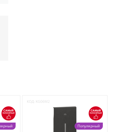
КОД:
KG06M2
лярный
Популярный