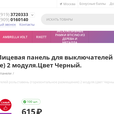
Бонусные баллы
До
Москва
(919)
3720333
expand_more
(909)
0160140
ый звонок
Контакты
ЭКСКЛЮЗИВНЫЕ
РАМКИ BTICINO ИЗ
AMBRELLA VOLT
RIKETT
ДЕРЕВА И
МЕТАЛЛА
 Лицевая панель для выключателей
) 2 модуля.Цвет Черный.
 панели
/
телей рольставень (горизонтальное размещение) 2 модуля.Цвет Черны
100 шт.

615
₽