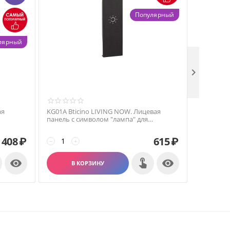
Популярный
лярный

ая
KG01A Bticino LIVING NOW. Лицевая
KG01D Bti
панель с символом "лампа" для
панель с 
Черный.
выключателей и переключателей 1
выключат
модуль.Цвет Черный.
модуль.Ц
408
₽
615
₽
−
+
−
+


В КОРЗИНУ
В