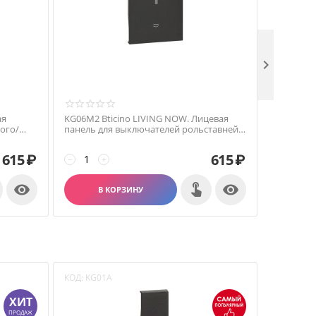

ая
KG06M2 Bticino LIVING NOW. Лицевая
ого/
панель для выключателей рольставней
я.Цвет
K4027 (горизонтальное размещение) 1
модуля.Цвет Черный.
615
₽
615
₽
−
+


В КОРЗИНУ
КОД:
KG01A
КОД:
KG0
ХИТ
ПРОДАЖ