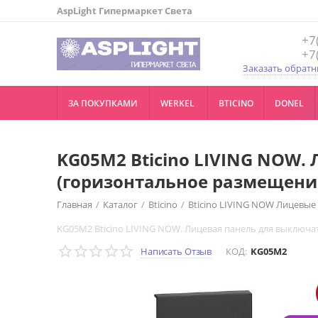
AspLight Гипермаркет Света
+7
+7
Заказать обратн
ЗА ПОКУПКАМИ
WERKEL
BTICINO
DONEL
KG05M2 Bticino LIVING NOW.
(горизонтальное размещение
Главная
/
Каталог
/
Bticino
/
Bticino LIVING NOW Лицевые
KG05M2 Bticino LIVING NOW. Лицевая панель для выключа
Написать Отзыв
КОД:
KG05M2