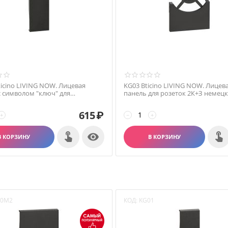
ticino LIVING NOW. Лицевая
KG03 Bticino LIVING NOW. Лицев
с символом "ключ" для
панель для розеток 2К+З немецк
телей и переключателей 1
итальянского стандарта 2 модул
Цвет Черный.
Черный.
615
₽
+
−
+

В КОРЗИНУ
В КОРЗИНУ
00M2
КОД:
KG01