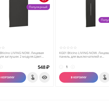
Популярный
Попу
Bticino LIVING NOW. Лицевая
KG01 Bticino LIVING NOW. Лицев
для заглушек 2 модуля.Цвет
панель для выключателей и
переключателей 1 модуль.Цвет 
548
₽
+
−
+

В КОРЗИНУ
В КОРЗИНУ