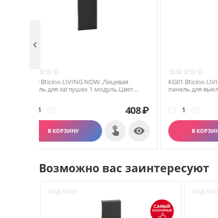

KG00 Bticino LIVING NOW. Лицевая
KG01 Bt
панель для заглушек 1 модуль.Цвет
панель 
Черный.
переклю
408
₽
−
+
−

В КОРЗИНУ
Возможно вас заинтересуют
КОД:
KG00
КОД:
KG