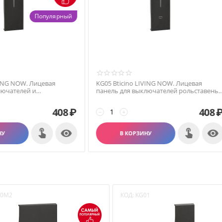
Популярный
icino LIVING NOW. Лицевая
KG05 Bticino LIVING NOW. Лицев
для выключателей и
панель для выключателей рольс
чателей 1 модуль.Цвет Черный.
(горизонтальное размещение) 1
модуль.Цвет Черный.
408
₽
+
−
+

В КОРЗИНУ
В КОРЗИНУ
00M2
КОД:
KG01