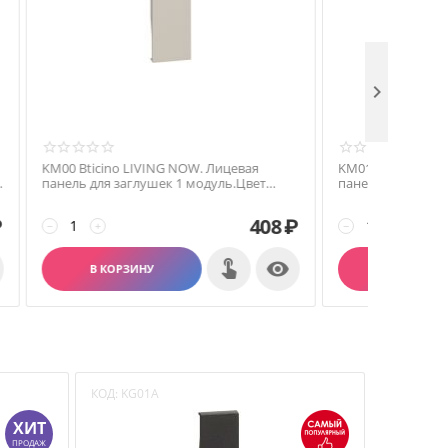

ая
KM00 Bticino LIVING NOW. Лицевая
KM01 Bti
тавень
панель для заглушек 1 модуль.Цвет
панель д
Песочный.
переключ
Песочный
408
₽
408
₽
−
+
−
+


В КОРЗИНУ
В
КОД:
KG01A
КОД:
KG0
ХИТ
ПРОДАЖ