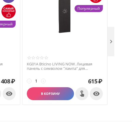
Популярный
лярный

ая
KG01A Bticino LIVING NOW. Лицевая
KG01D Bti
панель с символом "лампа" для
панель с 
Черный.
выключателей и переключателей 1
выключат
модуль.Цвет Черный.
модуль.Ц
408
₽
615
₽
−
+
−
+


В КОРЗИНУ
В