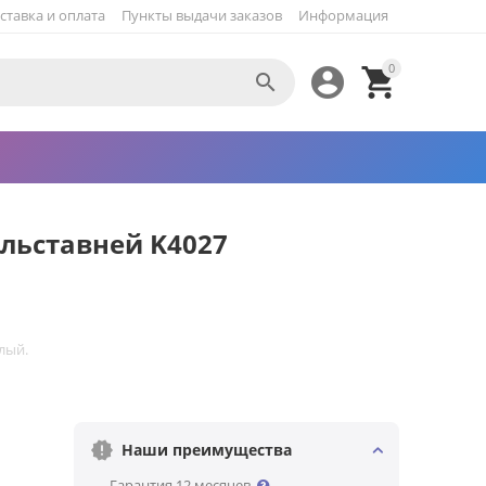
ставка и оплата
Пункты выдачи заказов
Информация
0



ольставней K4027
лый.
Наши преимущества
— Гарантия 12 месяцев