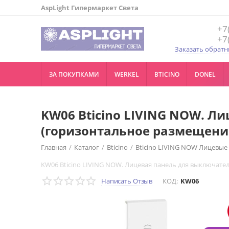
AspLight Гипермаркет Света
+7
+7
Заказать обратн
ЗА ПОКУПКАМИ
WERKEL
BTICINO
DONEL
KW06 Bticino LIVING NOW. Л
(горизонтальное размещение
Главная
/
Каталог
/
Bticino
/
Bticino LIVING NOW Лицевые
KW06 Bticino LIVING NOW. Лицевая панель для выключате
Написать Отзыв
КОД:
KW06