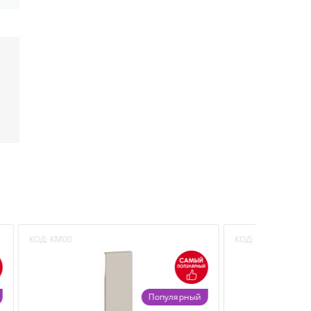
КОД:
KM00
КОД:
KM0
лярный
Популярный