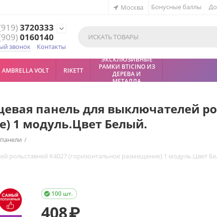
Бонусные баллы
До
Москва
(919)
3720333
expand_more
(909)
0160140
ый звонок
Контакты
ЭКСКЛЮЗИВНЫЕ
РАМКИ BTICINO ИЗ
AMBRELLA VOLT
RIKETT
ДЕРЕВА И
МЕТАЛЛА
ицевая панель для выключателей р
) 1 модуль.Цвет Белый.
 панели
/
лей рольставней K4027 (горизонтальное размещение) 1 модуль.Цвет Бе
100 шт.

408
₽