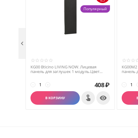
Популярный

KG00 Bticino LIVING NOW. Лицевая
KG00M2 
панель для заглушек 1 модуль.Цвет
панель 
Черный.
Черный.
408
₽
−
+
−

В КОРЗИНУ