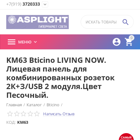
+7(919)
3720333
expand_more

0



МЕНЮ

KM63 Bticino LIVING NOW.
Лицевая панель для
комбинированных розеток
2К+З/USB 2 модуля.Цвет
Песочный.
Главная
/
Каталог
/
Bticino
/
Написать Отзыв
Bticino LIVING NOW Лицевые панели
/
КОД:
KM63