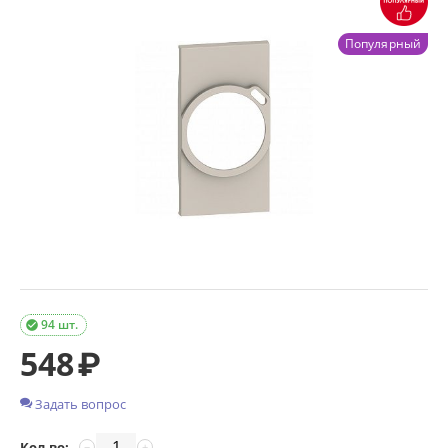
Популярный
94 шт.

548
₽
Задать вопрос
Кол-во:
−
+