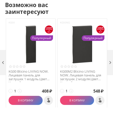
Возможно вас
заинтересуют
KG00
KG00M2
Популярный
Популярный

KG00 Bticino LIVING NOW.
KG00M2 Bticino LIVING
Лицевая панель для
NOW. Лицевая панель для
заглушек 1 модуль.Цвет
заглушек 2 модуля.Цвет
Черный.
Черный.
408
₽
548
₽
−
+
−
+
В КОРЗИНУ
В КОРЗИНУ