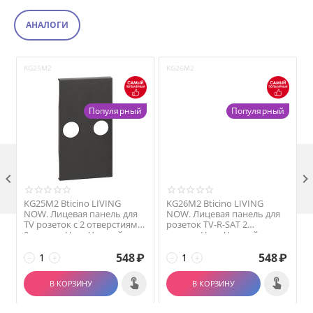
АНАЛОГИ
KG25M2
KG26M2
Популярный
Популярный

KG25M2 Bticino LIVING
KG26M2 Bticino LIVING
NOW. Лицевая панель для
NOW. Лицевая панель для
TV розеток с 2 отверстиями
розеток TV-R-SAT 2
2 модуля.Цвет Черный.
модуля.Цвет Черный.
₽
548
₽
548
₽
−
+
−
+
В КОРЗИНУ
В КОРЗИНУ