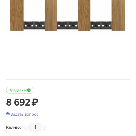
Предзаказ

8 692
₽
Задать вопрос
Кол-во:
−
+