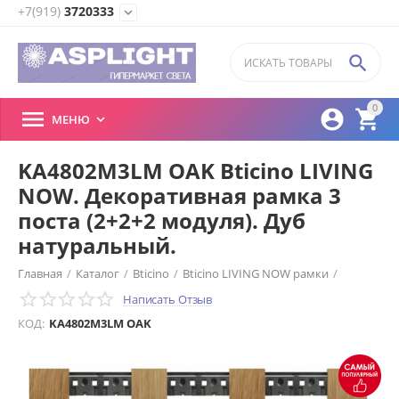
+7(919)
3720333
expand_more

0



МЕНЮ

KA4802M3LM OAK Bticino LIVING
NOW. Декоративная рамка 3
поста (2+2+2 модуля). Дуб
натуральный.
Главная
/
Каталог
/
Bticino
/
Bticino LIVING NOW рамки
/
Написать Отзыв
КОД:
KA4802M3LM OAK