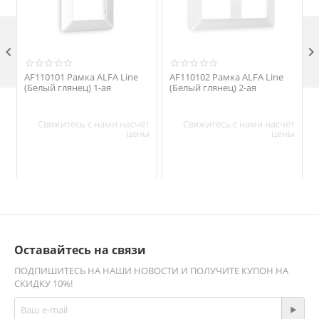

AF110101 Рамка ALFA Line
AF110102 Рамка ALFA Line
(Белый глянец) 1-ая
(Белый глянец) 2-ая
Свяжитесь с нами насчёт
Свяжитесь с нами насчёт
цены
цены
Оставайтесь на связи
ПОДПИШИТЕСЬ НА НАШИ НОВОСТИ И ПОЛУЧИТЕ КУПОН НА
СКИДКУ 10%!