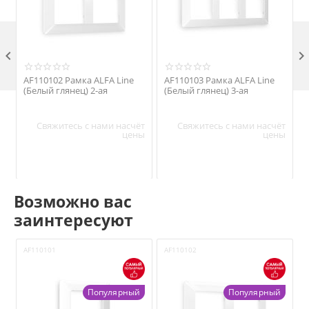

AF110102 Рамка ALFA Line
AF110103 Рамка ALFA Line
(Белый глянец) 2-ая
(Белый глянец) 3-ая
т
Свяжитесь с нами насчёт
Свяжитесь с нами насчёт
ы
цены
цены
Возможно вас
заинтересуют
AF110101
AF110102
A
Популярный
Популярный