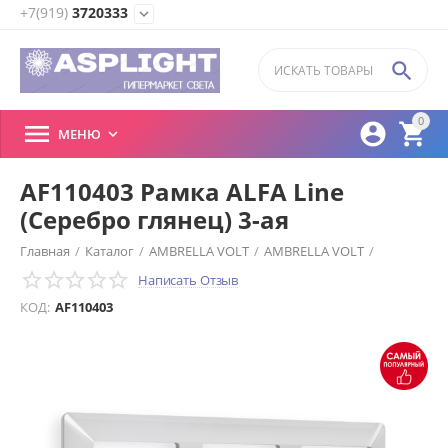
+7(919)
3720333
expand_more

0



МЕНЮ

AF110403 Рамка ALFA Line
(Серебро глянец) 3-ая
Главная
/
Каталог
/
AMBRELLA VOLT
/
AMBRELLA VOLT
/
Написать Отзыв
Амбрелла Вольт
/
2 Комплекты механизмов коллекции QUANT
КОД:
AF110403
/