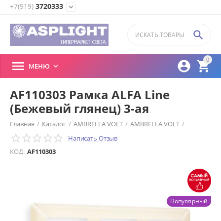
+7(919)
3720333
expand_more

0



МЕНЮ

AF110303 Рамка ALFA Line
(Бежевый глянец) 3-ая
Главная
/
Каталог
/
AMBRELLA VOLT
/
AMBRELLA VOLT
/
Написать Отзыв
Амбрелла Вольт
/
2 Комплекты механизмов коллекции QUANT
КОД:
AF110303
/
Популярный