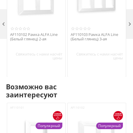

AF110102 Рамка ALFA Line
AF110103 Рамка ALFA Line
(Белый глянец) 2-ая
(Белый глянец) 3-ая
т
Свяжитесь с нами насчёт
Свяжитесь с нами насчёт
ы
цены
цены
Возможно вас
заинтересуют
AF110101
AF110102
A
Популярный
Популярный