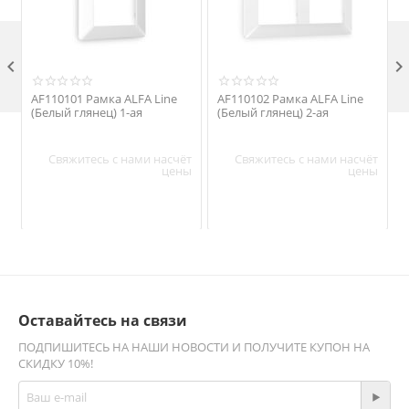

AF110101 Рамка ALFA Line
AF110102 Рамка ALFA Line
(Белый глянец) 1-ая
(Белый глянец) 2-ая
Свяжитесь с нами насчёт
Свяжитесь с нами насчёт
цены
цены
Оставайтесь на связи
ПОДПИШИТЕСЬ НА НАШИ НОВОСТИ И ПОЛУЧИТЕ КУПОН НА
СКИДКУ 10%!