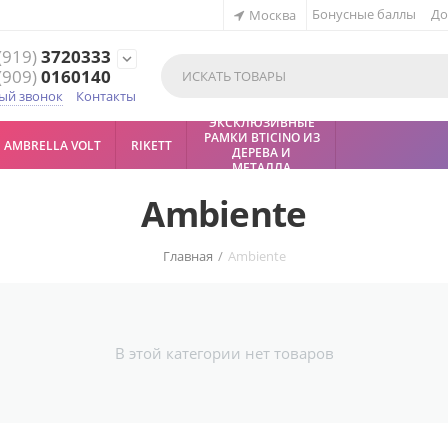
Бонусные баллы
До
Москва
(919)
3720333
expand_more
(909)
0160140
ый звонок
Контакты
ЭКСКЛЮЗИВНЫЕ
РАМКИ BTICINO ИЗ
AMBRELLA VOLT
RIKETT
ДЕРЕВА И
МЕТАЛЛА
Ambiente
Главная
/
Ambiente
В этой категории нет товаров